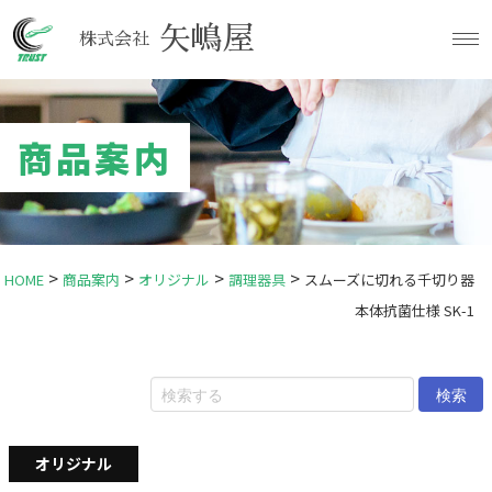
矢嶋屋
株式会社
商品案内
>
>
>
>
HOME
商品案内
オリジナル
調理器具
スムーズに切れる千切り器
本体抗菌仕様 SK-1
検索
オリジナル